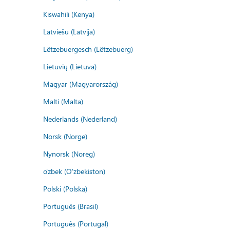
Kiswahili (Kenya)
Latviešu (Latvija)
Lëtzebuergesch (Lëtzebuerg)
Lietuvių (Lietuva)
Magyar (Magyarország)
Malti (Malta)
Nederlands (Nederland)
Norsk (Norge)
Nynorsk (Noreg)
o'zbek (O'zbekiston)
Polski (Polska)
Português (Brasil)
Português (Portugal)