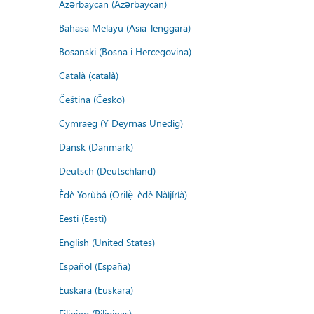
Azərbaycan (Azərbaycan)
Bahasa Melayu (Asia Tenggara)
Bosanski (Bosna i Hercegovina)
Català (català)
Čeština (Česko)
Cymraeg (Y Deyrnas Unedig)
Dansk (Danmark)
Deutsch (Deutschland)
Èdè Yorùbá (Orilẹ̀-èdè Nàìjíríà)
Eesti (Eesti)
English (United States)
Español (España)
Euskara (Euskara)
Filipino (Pilipinas)