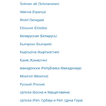
Türkmen dili (Türkmenistan)
Valencià (Espanya)
Wolof (Senegaal)
Ελληνικά (Ελλάδα)
Беларуская (Беларусь)
Български (България)
Кыргызча (Кыргызстан)
Қазақ (Қазақстан)
македонски (Република Македонија)
Монгол (Монгол)
Русский (Россия)
српски (Босна и Херцеговина)
српски (Реп. Србија и Реп. Црна Гора)