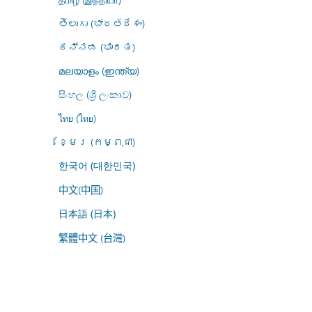
తెలుగు (భారతదేశం)
ಕನ್ನಡ (ಭಾರತ)
മലയാളം (ഇന്ത്യ)
සිංහල (ශ්‍රී ලංකාව)
ไทย (ไทย)
ខ្មែរ (កម្ពុជា)
한국어 (대한민국)
中文(中国)
日本語 (日本)
繁體中文 (台灣)