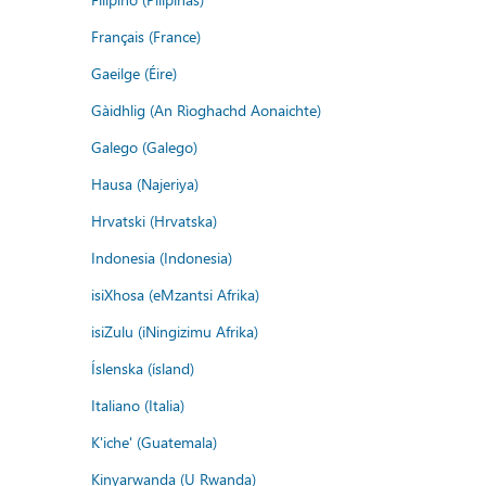
Français (France)
Gaeilge (Éire)
Gàidhlig (An Rìoghachd Aonaichte)
Galego (Galego)
Hausa (Najeriya)
Hrvatski (Hrvatska)
Indonesia (Indonesia)
isiXhosa (eMzantsi Afrika)
isiZulu (iNingizimu Afrika)
Íslenska (ísland)
Italiano (Italia)
K'iche' (Guatemala)
Kinyarwanda (U Rwanda)