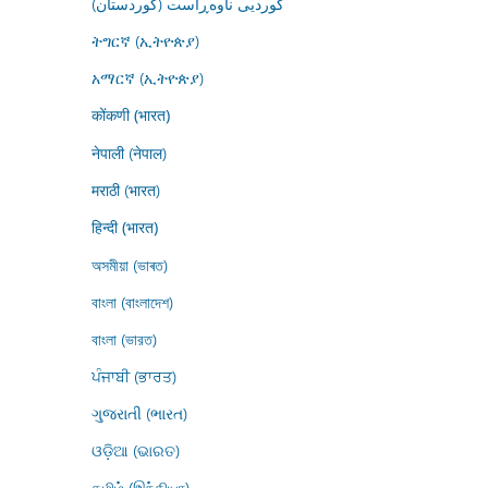
کوردیی ناوەڕاست (کوردستان)
ትግርኛ (ኢትዮጵያ)
አማርኛ (ኢትዮጵያ)
कोंकणी (भारत)
नेपाली (नेपाल)
मराठी (भारत)
हिन्दी (भारत)
অসমীয়া (ভাৰত)
বাংলা (বাংলাদেশ)
বাংলা (ভারত)
ਪੰਜਾਬੀ (ਭਾਰਤ)
ગુજરાતી (ભારત)
ଓଡ଼ିଆ (ଭାରତ)
தமிழ் (இந்தியா)