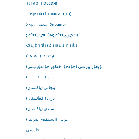
Татар (Россия)
тоҷикӣ (Тоҷикистон)
Українська (Україна)
ქართული (საქართველო)
Հայերեն (Հայաստան)
עברית (ישראל)
ئۇيغۇر يېزىقى (جۇڭخۇا خەلق جۇمھۇرىيىتى)
اُردو (پاکستان)
پنجابی (پاکستان)
درى (افغانستان)
سنڌي (پاکستان)
عربي (المنطقة العربية)
فارسى