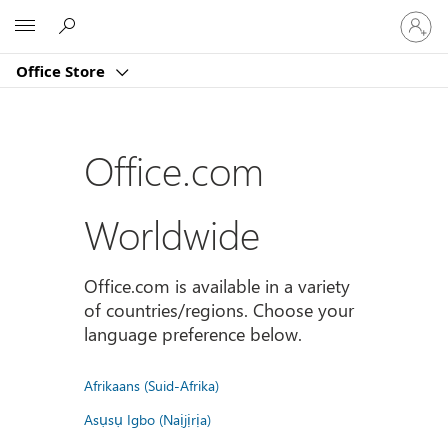
Sign
Microsoft
in
to
Office Store
your
account
Office.com
Worldwide
Office.com is available in a variety
of countries/regions. Choose your
language preference below.
Afrikaans (Suid-Afrika)
Asụsụ Igbo (Naịjịrịa)