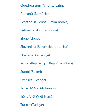
Quechua simi (America Latina)
Română (România)
Sesotho sa Leboa (Afrika Borwa)
Setswana (Aforika Borwa)
Shqip (shqipëri)
Slovenčina (Slovenská republika)
Slovenski (Slovenija)
Srpski (Rep. Srbija i Rep. Crna Gora)
Suomi (Suomi)
Svenska (Sverige)
Te reo Māori (Aotearoa)
Tiếng Việt (Việt Nam)
Türkçe (Türkiye)