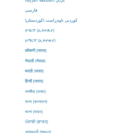
فارسى
کوردیی ناوەڕاست (کوردستان)
ትግርኛ (ኢትዮጵያ)
አማርኛ (ኢትዮጵያ)
कोंकणी (भारत)
नेपाली (नेपाल)
मराठी (भारत)
हिन्दी (भारत)
অসমীয়া (ভাৰত)
বাংলা (বাংলাদেশ)
বাংলা (ভারত)
ਪੰਜਾਬੀ (ਭਾਰਤ)
ગુજરાતી (ભારત)