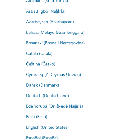
Afrikaans (Suid-Afrika)
Asụsụ Igbo (Naịjịrịa)
Azərbaycan (Azərbaycan)
Bahasa Melayu (Asia Tenggara)
Bosanski (Bosna i Hercegovina)
Català (català)
Čeština (Česko)
Cymraeg (Y Deyrnas Unedig)
Dansk (Danmark)
Deutsch (Deutschland)
Èdè Yorùbá (Orilẹ̀-èdè Nàìjíríà)
Eesti (Eesti)
English (United States)
Español (España)