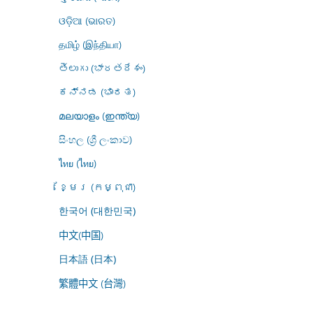
ଓଡ଼ିଆ (ଭାରତ)
தமிழ் (இந்தியா)
తెలుగు (భారతదేశం)
ಕನ್ನಡ (ಭಾರತ)
മലയാളം (ഇന്ത്യ)
සිංහල (ශ්‍රී ලංකාව)
ไทย (ไทย)
ខ្មែរ (កម្ពុជា)
한국어 (대한민국)
中文(中国)
日本語 (日本)
繁體中文 (台灣)