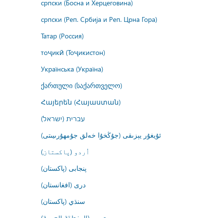
српски (Босна и Херцеговина)
српски (Реп. Србија и Реп. Црна Гора)
Татар (Россия)
тоҷикӣ (Тоҷикистон)
Українська (Україна)
ქართული (საქართველო)
Հայերեն (Հայաստան)
עברית (ישראל)
ئۇيغۇر يېزىقى (جۇڭخۇا خەلق جۇمھۇرىيىتى)
اُردو (پاکستان)
پنجابی (پاکستان)
درى (افغانستان)
سنڌي (پاکستان)
عربي (المنطقة العربية)