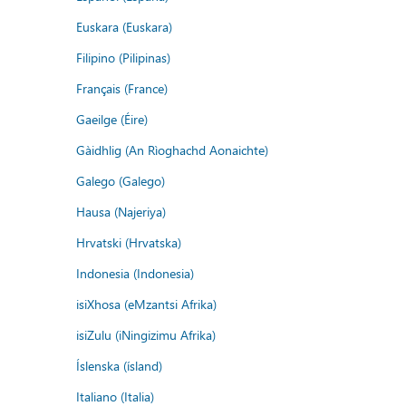
Euskara (Euskara)
Filipino (Pilipinas)
Français (France)
Gaeilge (Éire)
Gàidhlig (An Rìoghachd Aonaichte)
Galego (Galego)
Hausa (Najeriya)
Hrvatski (Hrvatska)
Indonesia (Indonesia)
isiXhosa (eMzantsi Afrika)
isiZulu (iNingizimu Afrika)
Íslenska (ísland)
Italiano (Italia)