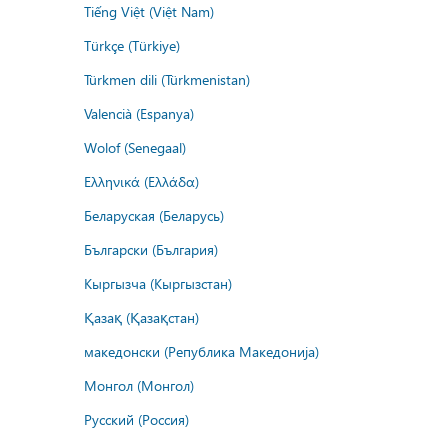
Tiếng Việt (Việt Nam)
Türkçe (Türkiye)
Türkmen dili (Türkmenistan)
Valencià (Espanya)
Wolof (Senegaal)
Ελληνικά (Ελλάδα)
Беларуская (Беларусь)
Български (България)
Кыргызча (Кыргызстан)
Қазақ (Қазақстан)
македонски (Република Македонија)
Монгол (Монгол)
Русский (Россия)