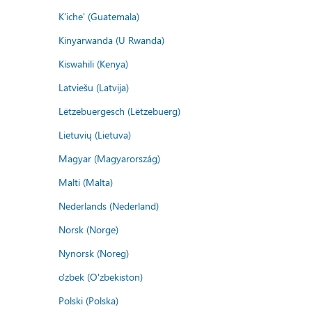
K'iche' (Guatemala)
Kinyarwanda (U Rwanda)
Kiswahili (Kenya)
Latviešu (Latvija)
Lëtzebuergesch (Lëtzebuerg)
Lietuvių (Lietuva)
Magyar (Magyarország)
Malti (Malta)
Nederlands (Nederland)
Norsk (Norge)
Nynorsk (Noreg)
o'zbek (O'zbekiston)
Polski (Polska)