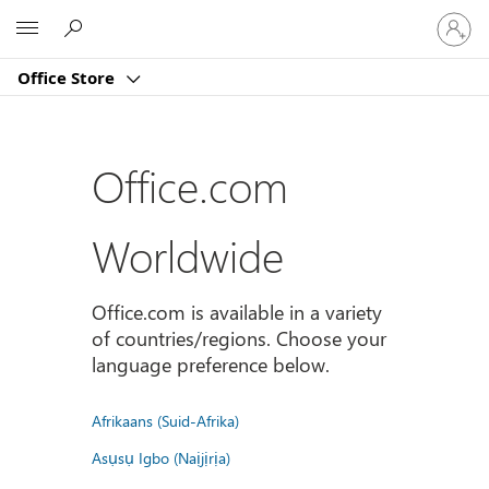
Sign
Microsoft
in
to
Office Store
your
account
Office.com
Worldwide
Office.com is available in a variety
of countries/regions. Choose your
language preference below.
Afrikaans (Suid-Afrika)
Asụsụ Igbo (Naịjịrịa)