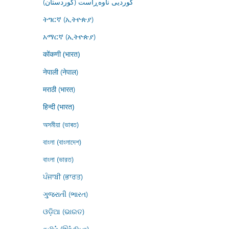
کوردیی ناوەڕاست (کوردستان)
ትግርኛ (ኢትዮጵያ)
አማርኛ (ኢትዮጵያ)
कोंकणी (भारत)
नेपाली (नेपाल)
मराठी (भारत)
हिन्दी (भारत)
অসমীয়া (ভাৰত)
বাংলা (বাংলাদেশ)
বাংলা (ভারত)
ਪੰਜਾਬੀ (ਭਾਰਤ)
ગુજરાતી (ભારત)
ଓଡ଼ିଆ (ଭାରତ)
தமிழ் (இந்தியா)