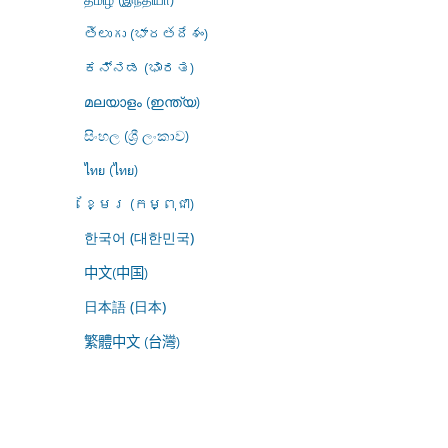
తెలుగు (భారతదేశం)
ಕನ್ನಡ (ಭಾರತ)
മലയാളം (ഇന്ത്യ)
සිංහල (ශ්‍රී ලංකාව)
ไทย (ไทย)
ខ្មែរ (កម្ពុជា)
한국어 (대한민국)
中文(中国)
日本語 (日本)
繁體中文 (台灣)