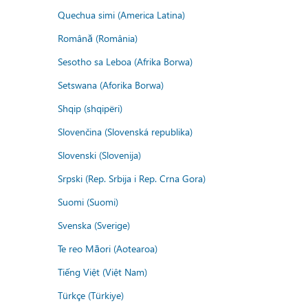
Quechua simi (America Latina)
Română (România)
Sesotho sa Leboa (Afrika Borwa)
Setswana (Aforika Borwa)
Shqip (shqipëri)
Slovenčina (Slovenská republika)
Slovenski (Slovenija)
Srpski (Rep. Srbija i Rep. Crna Gora)
Suomi (Suomi)
Svenska (Sverige)
Te reo Māori (Aotearoa)
Tiếng Việt (Việt Nam)
Türkçe (Türkiye)