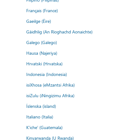
Français (France)
Gaeilge (Éire)
Gàidhlig (An Rìoghachd Aonaichte)
Galego (Galego)
Hausa (Najeriya)
Hrvatski (Hrvatska)
Indonesia (Indonesia)
isiXhosa (eMzantsi Afrika)
isiZulu (iNingizimu Afrika)
Íslenska (ísland)
Italiano (Italia)
K'iche' (Guatemala)
Kinyarwanda (U Rwanda)