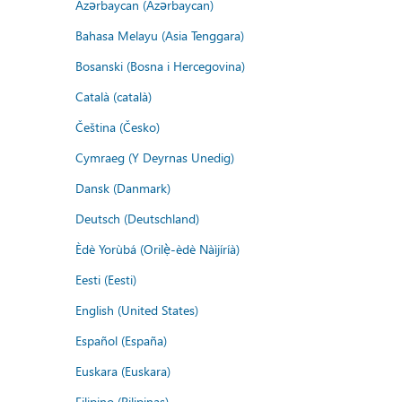
Azərbaycan (Azərbaycan)
Bahasa Melayu (Asia Tenggara)
Bosanski (Bosna i Hercegovina)
Català (català)
Čeština (Česko)
Cymraeg (Y Deyrnas Unedig)
Dansk (Danmark)
Deutsch (Deutschland)
Èdè Yorùbá (Orilẹ̀-èdè Nàìjíríà)
Eesti (Eesti)
English (United States)
Español (España)
Euskara (Euskara)
Filipino (Pilipinas)