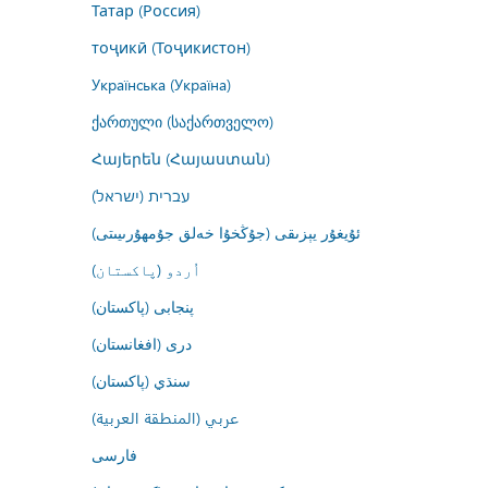
Татар (Россия)
тоҷикӣ (Тоҷикистон)
Українська (Україна)
ქართული (საქართველო)
Հայերեն (Հայաստան)
עברית (ישראל)
ئۇيغۇر يېزىقى (جۇڭخۇا خەلق جۇمھۇرىيىتى)
اُردو (پاکستان)
پنجابی (پاکستان)
درى (افغانستان)
سنڌي (پاکستان)
عربي (المنطقة العربية)
فارسى