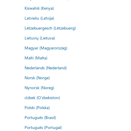
Kiswahili (Kenya)
Latviešu (Latvija)
Lëtzebuergesch (Lëtzebuerg)
Lietuvių (Lietuva)
Magyar (Magyarország)
Malti (Malta)
Nederlands (Nederland)
Norsk (Norge)
Nynorsk (Noreg)
o'zbek (O'zbekiston)
Polski (Polska)
Português (Brasil)
Português (Portugal)