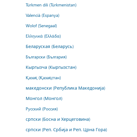
Türkmen dili (Türkmenistan)
Valencià (Espanya)
Wolof (Senegaal)
Ελληνικά (Ελλάδα)
Беларуская (Беларусь)
Български (България)
Кыргызча (Кыргызстан)
Қазақ (Қазақстан)
македонски (Република Македонија)
Монгол (Монгол)
Русский (Россия)
српски (Босна и Херцеговина)
српски (Реп. Србија и Реп. Црна Гора)