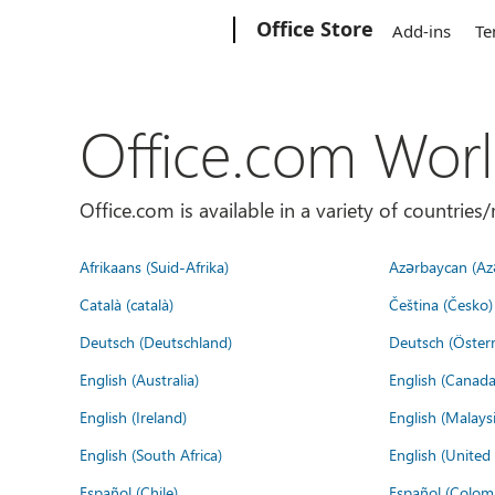
Microsoft
Office Store
Add-ins
Te
Office.com Wor
Office.com is available in a variety of countri
Afrikaans (Suid-Afrika)
Azərbaycan (Az
Català (català)
Čeština (Česko)
Deutsch (Deutschland)
Deutsch (Österr
English (Australia)
English (Canada
English (Ireland)
English (Malaysi
English (South Africa)
English (Unite
Español (Chile)
Español (Colom