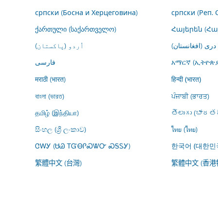
српски (Босна и Херцеговина)
српски (Реп. 
ქართული (საქართველო)
Հայերեն (Հ
درى (افغانستان)
اُردو (پاکستان)
فارسى
አማርኛ (ኢትዮጵያ
मराठी (भारत)
हिन्दी (भारत)
বাংলা (ভারত)
ਪੰਜਾਬੀ (ਭਾਰਤ)
தமிழ் (இந்தியா)
తెలుగు (భారతద
සිංහල (ශ්‍රී ලංකාව)
ไทย (ไทย)
ᏣᎳᎩ (ᏌᏊ ᎢᏳᎾᎵᏍᏔᏅ ᏍᎦᏚᎩ)
한국어 (대한민
繁體中文 (台灣)
繁體中文 (香港