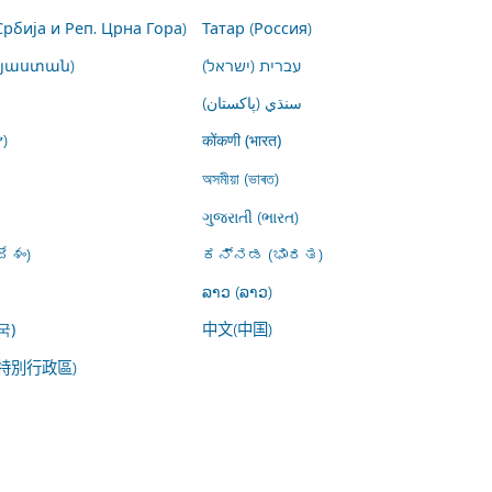
Србија и Реп. Црна Гора)
Татар (Россия)
այաստան)
עברית (ישראל)
سنڌي (پاکستان)
)
कोंकणी (भारत)
অসমীয়া (ভাৰত)
ગુજરાતી (ભારત)
ేశం)
ಕನ್ನಡ (ಭಾರತ)
ລາວ (ລາວ)
中文(中国)
국)
特別行政區)