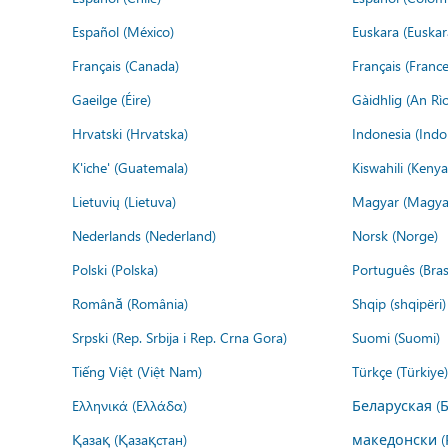
Español (México)
Euskara (Euskar
Français (Canada)
Français (France
Gaeilge (Éire)
Gàidhlig (An R
Hrvatski (Hrvatska)
Indonesia (Indo
K'iche' (Guatemala)
Kiswahili (Kenya
Lietuvių (Lietuva)
Magyar (Magya
Nederlands (Nederland)
Norsk (Norge)
Polski (Polska)
Português (Brasi
Română (România)
Shqip (shqipëri)
Srpski (Rep. Srbija i Rep. Crna Gora)
Suomi (Suomi)
Tiếng Việt (Việt Nam)
Türkçe (Türkiye)
Ελληνικά (Ελλάδα)
Беларуская (
Қазақ (Қазақстан)
македонски (