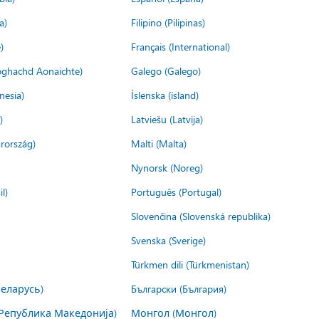
a)
Filipino (Pilipinas)
)
Français (International)
ìoghachd Aonaichte)
Galego (Galego)
nesia)
Íslenska (ísland)
)
Latviešu (Latvija)
rország)
Malti (Malta)
Nynorsk (Noreg)
l)
Português (Portugal)
Slovenčina (Slovenská republika)
Svenska (Sverige)
Türkmen dili (Türkmenistan)
Беларусь)
Български (България)
Република Македонија)
Монгол (Монгол)