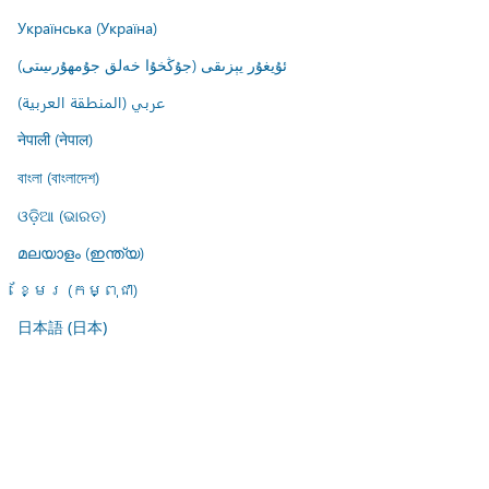
Українська (Україна)
ئۇيغۇر يېزىقى (جۇڭخۇا خەلق جۇمھۇرىيىتى)
عربي (المنطقة العربية)
नेपाली (नेपाल)
বাংলা (বাংলাদেশ)
ଓଡ଼ିଆ (ଭାରତ)
മലയാളം (ഇന്ത്യ)
ខ្មែរ (កម្ពុជា)
日本語 (日本)