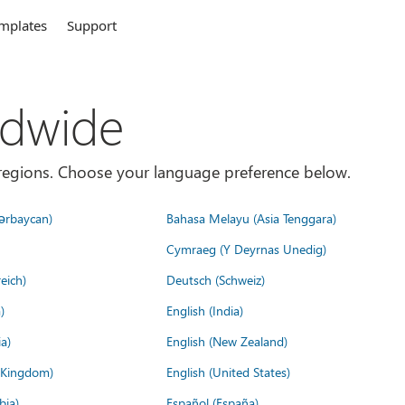
mplates
Support
ldwide
es/regions. Choose your language preference below.
ərbaycan)
Bahasa Melayu (Asia Tenggara)
Cymraeg (Y Deyrnas Unedig)
eich)
Deutsch (Schweiz)
)
English (India)
a)
English (New Zealand)
d Kingdom)
English (United States)
bia)
Español (España)