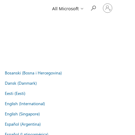
Sign
All Microsoft
in
to
your
account
Bosanski (Bosna i Hercegovina)
Dansk (Danmark)
Eesti (Eesti)
English (International)
English (Singapore)
Español (Argentina)
Español (Latinoamérica)