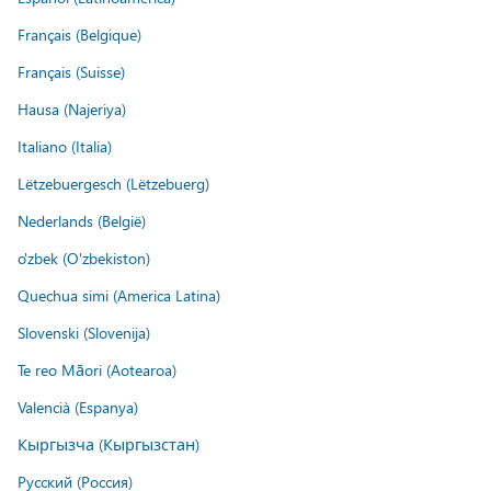
Français (Belgique)
Français (Suisse)
Hausa (Najeriya)
Italiano (Italia)
Lëtzebuergesch (Lëtzebuerg)
Nederlands (België)
o'zbek (O'zbekiston)
Quechua simi (America Latina)
Slovenski (Slovenija)
Te reo Māori (Aotearoa)
Valencià (Espanya)
Кыргызча (Кыргызстан)
Русский (Россия)