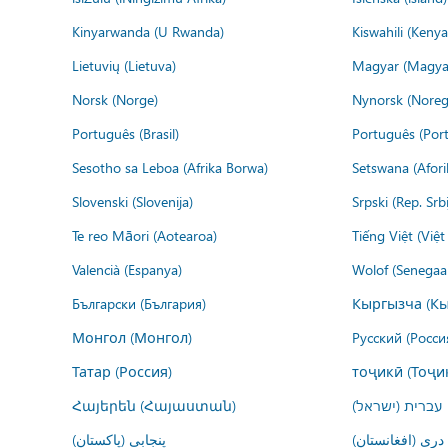
Kinyarwanda (U Rwanda)
Kiswahili (Kenya
Lietuvių (Lietuva)
Magyar (Magya
Norsk (Norge)
Nynorsk (Noreg
Português (Brasil)
Português (Port
Sesotho sa Leboa (Afrika Borwa)
Setswana (Afor
Slovenski (Slovenija)
Srpski (Rep. Srb
Te reo Māori (Aotearoa)
Tiếng Việt (Việ
Valencià (Espanya)
Wolof (Senegaal
Български (България)
Кыргызча (Кы
Монгол (Монгол)
Русский (Росси
Татар (Россия)
тоҷикӣ (Тоҷи
Հայերեն (Հայաստան)
עברית (ישראל)
درى (افغانستان)
پنجابی (پاکستان)