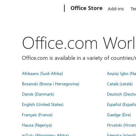
Microsoft
Office Store
Add-ins
Te
Office.com Wor
Office.com is available in a variety of countri
Afrikaans (Suid-Afrika)
Asụsụ Igbo (Naị
Bosanski (Bosna i Hercegovina)
Català (català)
Dansk (Danmark)
Deutsch (Deuts
English (United States)
Español (España
Français (France)
Gaeilge (Éire)
Hausa (Najeriya)
Hrvatski (Hrvat
isiZulu (iNingizimu Afrika)
Íslenska (ísland)