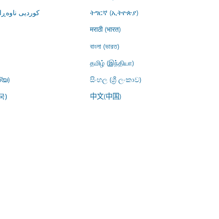
کوردیی ناوە)
ትግርኛ (ኢትዮጵያ)
मराठी (भारत)
বাংলা (ভারত)
தமிழ் (இந்தியா)
്യ)
සිංහල (ශ්‍රී ලංකාව)
中文(中国)
국)