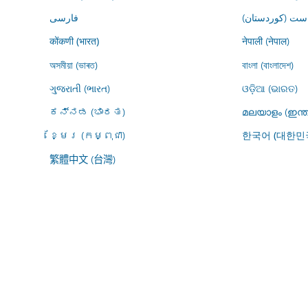
ڕاست (کوردستان
فارسى
नेपाली (नेपाल)
कोंकणी (भारत)
অসমীয়া (ভাৰত)
বাংলা (বাংলাদেশ)
ગુજરાતી (ભારત)
ଓଡ଼ିଆ (ଭାରତ)
ಕನ್ನಡ (ಭಾರತ)
മലയാളം (ഇന്ത
ខ្មែរ (កម្ពុជា)
한국어 (대한민
繁體中文 (台灣)