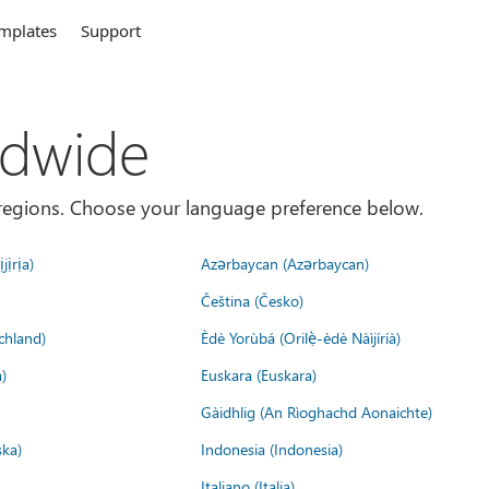
mplates
Support
ldwide
es/regions. Choose your language preference below.
jịrịa)
Azərbaycan (Azərbaycan)
Čeština (Česko)
chland)
Èdè Yorùbá (Orilẹ̀-èdè Nàìjíríà)
)
Euskara (Euskara)
Gàidhlig (An Rìoghachd Aonaichte)
ska)
Indonesia (Indonesia)
Italiano (Italia)