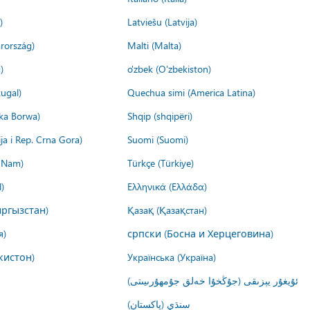
)
Latviešu (Latvija)
rország)
Malti (Malta)
)
o'zbek (O'zbekiston)
ugal)
Quechua simi (America Latina)
ika Borwa)
Shqip (shqipëri)
ija i Rep. Crna Gora)
Suomi (Suomi)
t Nam)
Türkçe (Türkiye)
)
Ελληνικά (Ελλάδα)
ргызстан)
Қазақ (Қазақстан)
я)
српски (Босна и Херцеговина)
кистон)
Українська (Україна)
ئۇيغۇر يېزىقى (جۇڭخۇا خەلق جۇمھۇرىيىتى)
سنڌي (پاکستان)