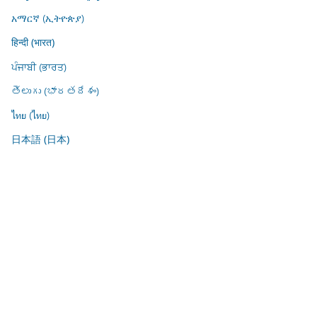
አማርኛ (ኢትዮጵያ)
हिन्दी (भारत)
ਪੰਜਾਬੀ (ਭਾਰਤ)
తెలుగు (భారతదేశం)
ไทย (ไทย)
日本語 (日本)