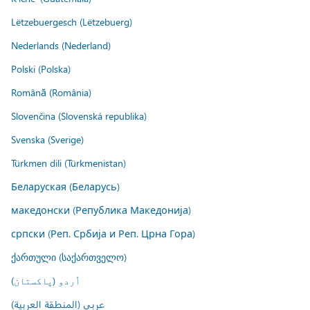
Lëtzebuergesch (Lëtzebuerg)
Nederlands (Nederland)
Polski (Polska)
Română (România)
Slovenčina (Slovenská republika)
Svenska (Sverige)
Türkmen dili (Türkmenistan)
Беларуская (Беларусь)
македонски (Република Македонија)
српски (Реп. Србија и Реп. Црна Гора)
ქართული (საქართველო)
اُردو (پاکستان)
عربي (المنطقة العربية)