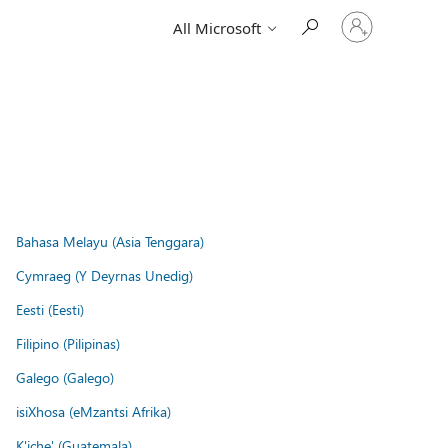
Sign
All Microsoft
in
to
your
account
Bahasa Melayu (Asia Tenggara)
Cymraeg (Y Deyrnas Unedig)
Eesti (Eesti)
Filipino (Pilipinas)
Galego (Galego)
isiXhosa (eMzantsi Afrika)
K'iche' (Guatemala)