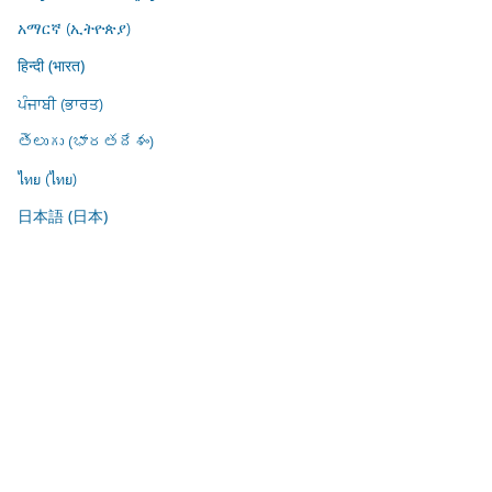
አማርኛ (ኢትዮጵያ)
हिन्दी (भारत)
ਪੰਜਾਬੀ (ਭਾਰਤ)
తెలుగు (భారతదేశం)
ไทย (ไทย)
日本語 (日本)