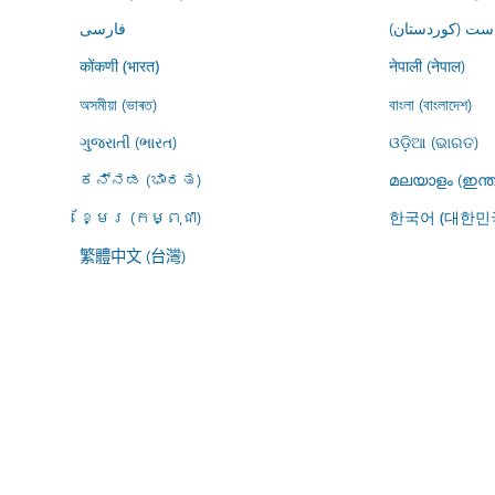
ڕاست (کوردستان
فارسى
नेपाली (नेपाल)
कोंकणी (भारत)
অসমীয়া (ভাৰত)
বাংলা (বাংলাদেশ)
ગુજરાતી (ભારત)
ଓଡ଼ିଆ (ଭାରତ)
ಕನ್ನಡ (ಭಾರತ)
മലയാളം (ഇന്ത
ខ្មែរ (កម្ពុជា)
한국어 (대한민
繁體中文 (台灣)