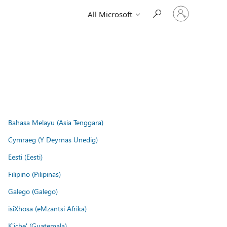
Sign
All Microsoft
in
to
your
account
Bahasa Melayu (Asia Tenggara)
Cymraeg (Y Deyrnas Unedig)
Eesti (Eesti)
Filipino (Pilipinas)
Galego (Galego)
isiXhosa (eMzantsi Afrika)
K'iche' (Guatemala)