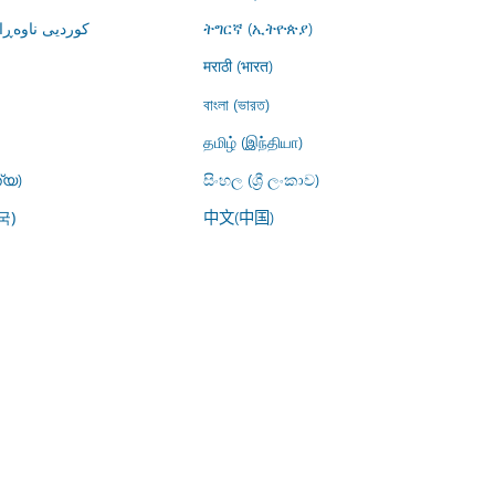
کوردیی ناوە)
ትግርኛ (ኢትዮጵያ)
मराठी (भारत)
বাংলা (ভারত)
தமிழ் (இந்தியா)
്യ)
සිංහල (ශ්‍රී ලංකාව)
中文(中国)
국)