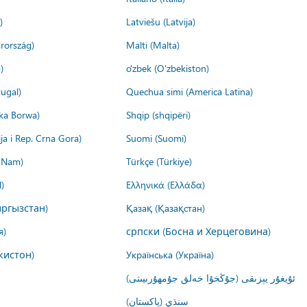
)
Latviešu (Latvija)
rország)
Malti (Malta)
)
o'zbek (O'zbekiston)
ugal)
Quechua simi (America Latina)
ika Borwa)
Shqip (shqipëri)
ija i Rep. Crna Gora)
Suomi (Suomi)
t Nam)
Türkçe (Türkiye)
)
Ελληνικά (Ελλάδα)
ргызстан)
Қазақ (Қазақстан)
я)
српски (Босна и Херцеговина)
кистон)
Українська (Україна)
ئۇيغۇر يېزىقى (جۇڭخۇا خەلق جۇمھۇرىيىتى)
سنڌي (پاکستان)