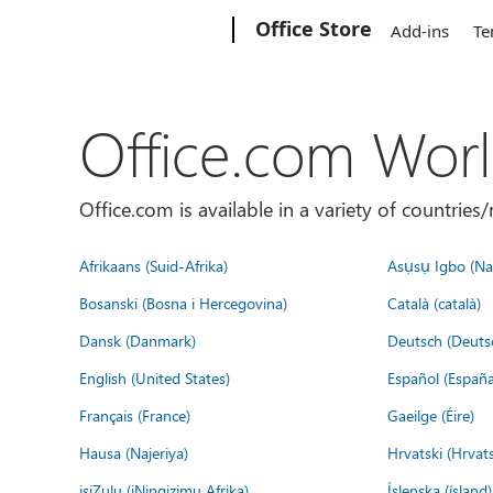
Microsoft
Office Store
Add-ins
Te
Office.com Wor
Office.com is available in a variety of countri
Afrikaans (Suid-Afrika)
Asụsụ Igbo (Naị
Bosanski (Bosna i Hercegovina)
Català (català)
Dansk (Danmark)
Deutsch (Deuts
English (United States)
Español (España
Français (France)
Gaeilge (Éire)
Hausa (Najeriya)
Hrvatski (Hrvat
isiZulu (iNingizimu Afrika)
Íslenska (ísland)