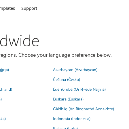
mplates
Support
ldwide
es/regions. Choose your language preference below.
jịrịa)
Azərbaycan (Azərbaycan)
Čeština (Česko)
chland)
Èdè Yorùbá (Orilẹ̀-èdè Nàìjíríà)
)
Euskara (Euskara)
Gàidhlig (An Rìoghachd Aonaichte)
ska)
Indonesia (Indonesia)
Italiano (Italia)