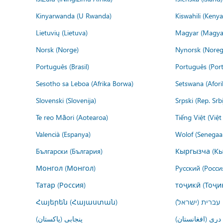
Kinyarwanda (U Rwanda)
Kiswahili (Kenya
Lietuvių (Lietuva)
Magyar (Magya
Norsk (Norge)
Nynorsk (Noreg
Português (Brasil)
Português (Port
Sesotho sa Leboa (Afrika Borwa)
Setswana (Afor
Slovenski (Slovenija)
Srpski (Rep. Srb
Te reo Māori (Aotearoa)
Tiếng Việt (Việ
Valencià (Espanya)
Wolof (Senegaal
Български (България)
Кыргызча (Кы
Монгол (Монгол)
Русский (Росси
Татар (Россия)
тоҷикӣ (Тоҷи
Հայերեն (Հայաստան)
עברית (ישראל)
درى (افغانستان)
پنجابی (پاکستان)