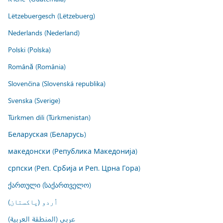
Lëtzebuergesch (Lëtzebuerg)
Nederlands (Nederland)
Polski (Polska)
Română (România)
Slovenčina (Slovenská republika)
Svenska (Sverige)
Türkmen dili (Türkmenistan)
Беларуская (Беларусь)
македонски (Република Македонија)
српски (Реп. Србија и Реп. Црна Гора)
ქართული (საქართველო)
اُردو (پاکستان)
عربي (المنطقة العربية)