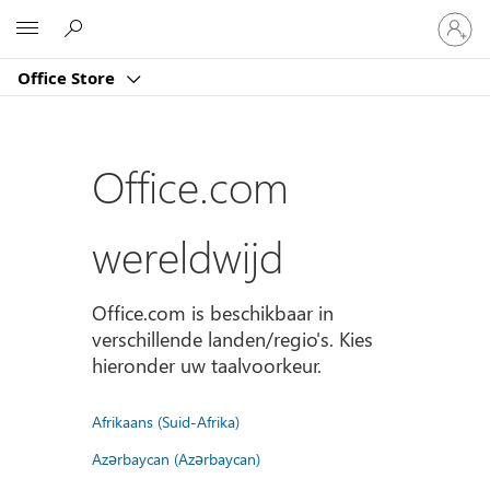
Meld
Microsoft
je
aan
Office Store
bij
je
account
Office.com
wereldwijd
Office.com is beschikbaar in
verschillende landen/regio's. Kies
hieronder uw taalvoorkeur.
Afrikaans (Suid-Afrika)
Azərbaycan (Azərbaycan)