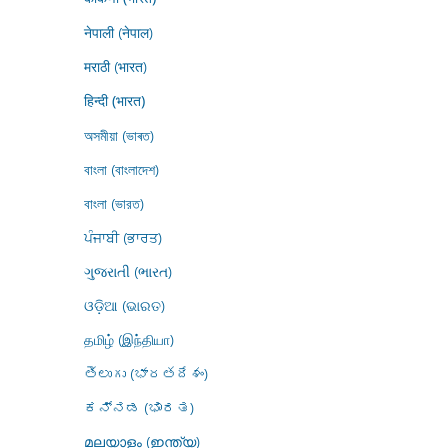
नेपाली (नेपाल)
मराठी (भारत)
हिन्दी (भारत)
অসমীয়া (ভাৰত)
বাংলা (বাংলাদেশ)
বাংলা (ভারত)
ਪੰਜਾਬੀ (ਭਾਰਤ)
ગુજરાતી (ભારત)
ଓଡ଼ିଆ (ଭାରତ)
தமிழ் (இந்தியா)
తెలుగు (భారతదేశం)
ಕನ್ನಡ (ಭಾರತ)
മലയാളം (ഇന്ത്യ)