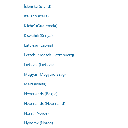
Íslenska (ísland)
Italiano (Italia)
K'iche' (Guatemala)
Kiswahili (Kenya)
Latviešu (Latvija)
Lëtzebuergesch (Lëtzebuerg)
Lietuvių (Lietuva)
Magyar (Magyarország)
Malti (Malta)
Nederlands (België)
Nederlands (Nederland)
Norsk (Norge)
Nynorsk (Noreg)