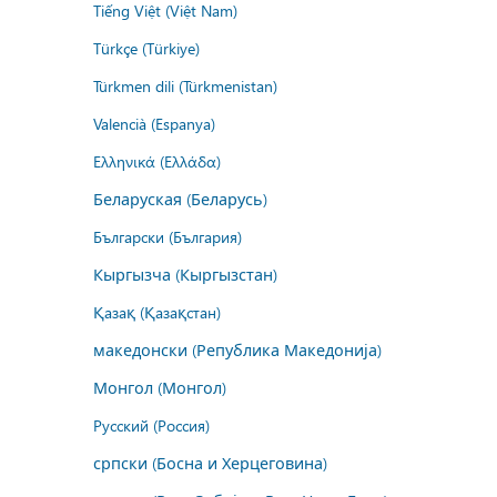
Tiếng Việt (Việt Nam)
Türkçe (Türkiye)
Türkmen dili (Türkmenistan)
Valencià (Espanya)
Ελληνικά (Ελλάδα)
Беларуская (Беларусь)
Български (България)
Кыргызча (Кыргызстан)
Қазақ (Қазақстан)
македонски (Република Македонија)
Монгол (Монгол)
Русский (Россия)
српски (Босна и Херцеговина)