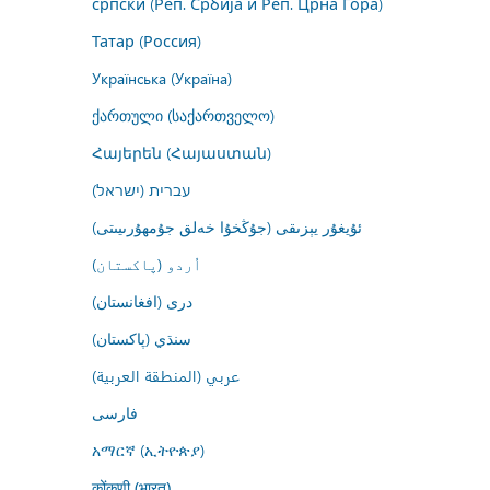
српски (Реп. Србија и Реп. Црна Гора)
Татар (Россия)
Українська (Україна)
ქართული (საქართველო)
Հայերեն (Հայաստան)
עברית (ישראל)
ئۇيغۇر يېزىقى (جۇڭخۇا خەلق جۇمھۇرىيىتى)
اُردو (پاکستان)
درى (افغانستان)
سنڌي (پاکستان)
عربي (المنطقة العربية)
فارسى
አማርኛ (ኢትዮጵያ)
कोंकणी (भारत)