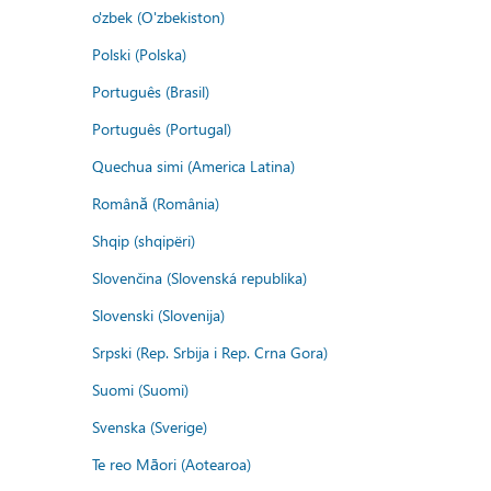
o'zbek (O'zbekiston)
Polski (Polska)
Português (Brasil)
Português (Portugal)
Quechua simi (America Latina)
Română (România)
Shqip (shqipëri)
Slovenčina (Slovenská republika)
Slovenski (Slovenija)
Srpski (Rep. Srbija i Rep. Crna Gora)
Suomi (Suomi)
Svenska (Sverige)
Te reo Māori (Aotearoa)