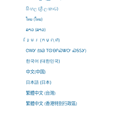
සිංහල (ශ්‍රී ලංකාව)
ไทย (ไทย)
ລາວ (ລາວ)
ខ្មែរ (កម្ពុជា)
ᏣᎳᎩ (ᏌᏊ ᎢᏳᎾᎵᏍᏔᏅ ᏍᎦᏚᎩ)
한국어 (대한민국)
中文(中国)
日本語 (日本)
繁體中文 (台灣)
繁體中文 (香港特別行政區)