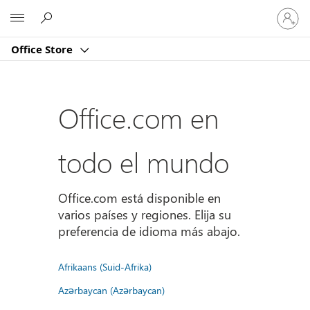
Iniciar
Microsoft
sesión
en
Office Store
tu
cuenta
Office.com en
todo el mundo
Office.com está disponible en
varios países y regiones. Elija su
preferencia de idioma más abajo.
Afrikaans (Suid-Afrika)
Azərbaycan (Azərbaycan)