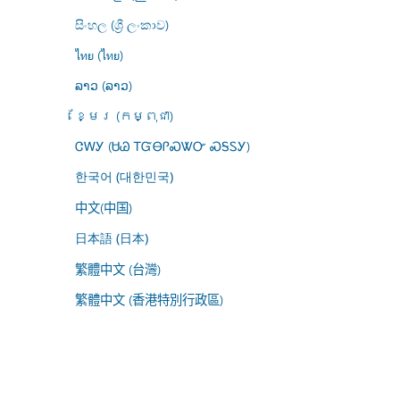
සිංහල (ශ්‍රී ලංකාව)
ไทย (ไทย)
ລາວ (ລາວ)
ខ្មែរ (កម្ពុជា)
ᏣᎳᎩ (ᏌᏊ ᎢᏳᎾᎵᏍᏔᏅ ᏍᎦᏚᎩ)
한국어 (대한민국)
中文(中国)
日本語 (日本)
繁體中文 (台灣)
繁體中文 (香港特別行政區)