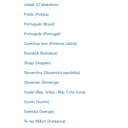
o'zbek (O'zbekiston)
Polski (Polska)
Português (Brasil)
Português (Portugal)
Quechua simi (America Latina)
Română (România)
Shqip (shqipëri)
Slovenčina (Slovenská republika)
Slovenski (Slovenija)
Srpski (Rep. Srbija i Rep. Crna Gora)
Suomi (Suomi)
Svenska (Sverige)
Te reo Māori (Aotearoa)