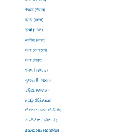
नेपाली (नेपाल)
मराठी (भारत)
हिन्दी (भारत)
অসমীয়া (ভাৰত)
বাংলা (বাংলাদেশ)
বাংলা (ভারত)
ਪੰਜਾਬੀ (ਭਾਰਤ)
ગુજરાતી (ભારત)
ଓଡ଼ିଆ (ଭାରତ)
தமிழ் (இந்தியா)
తెలుగు (భారతదేశం)
ಕನ್ನಡ (ಭಾರತ)
മലയാളം (ഇന്ത്യ)