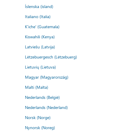
Íslenska (ísland)
Italiano (Italia)
K'iche' (Guatemala)
Kiswahili (Kenya)
Latviešu (Latvija)
Lëtzebuergesch (Lëtzebuerg)
Lietuvių (Lietuva)
Magyar (Magyarország)
Malti (Malta)
Nederlands (België)
Nederlands (Nederland)
Norsk (Norge)
Nynorsk (Noreg)