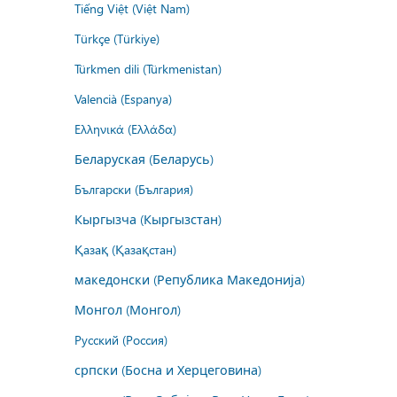
Tiếng Việt (Việt Nam)
Türkçe (Türkiye)
Türkmen dili (Türkmenistan)
Valencià (Espanya)
Ελληνικά (Ελλάδα)
Беларуская (Беларусь)
Български (България)
Кыргызча (Кыргызстан)
Қазақ (Қазақстан)
македонски (Република Македонија)
Монгол (Монгол)
Русский (Россия)
српски (Босна и Херцеговина)