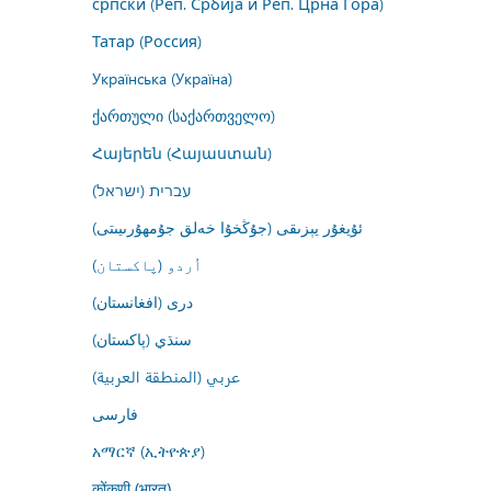
српски (Реп. Србија и Реп. Црна Гора)
Татар (Россия)
Українська (Україна)
ქართული (საქართველო)
Հայերեն (Հայաստան)
עברית (ישראל)
ئۇيغۇر يېزىقى (جۇڭخۇا خەلق جۇمھۇرىيىتى)
اُردو (پاکستان)
درى (افغانستان)
سنڌي (پاکستان)
عربي (المنطقة العربية)
فارسى
አማርኛ (ኢትዮጵያ)
कोंकणी (भारत)