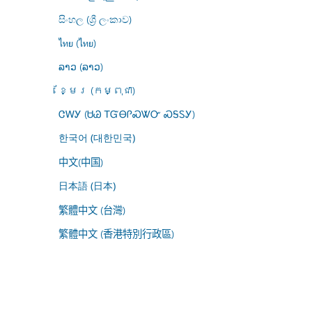
සිංහල (ශ්‍රී ලංකාව)
ไทย (ไทย)
ລາວ (ລາວ)
ខ្មែរ (កម្ពុជា)
ᏣᎳᎩ (ᏌᏊ ᎢᏳᎾᎵᏍᏔᏅ ᏍᎦᏚᎩ)
한국어 (대한민국)
中文(中国)
日本語 (日本)
繁體中文 (台灣)
繁體中文 (香港特別行政區)