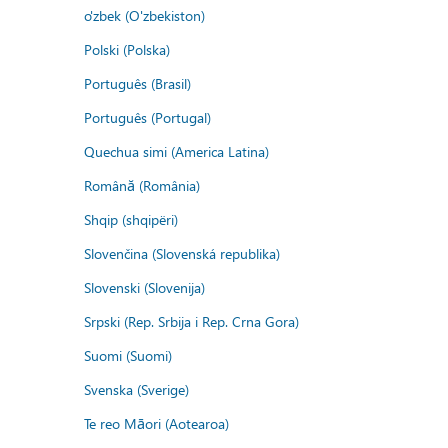
o'zbek (O'zbekiston)
Polski (Polska)
Português (Brasil)
Português (Portugal)
Quechua simi (America Latina)
Română (România)
Shqip (shqipëri)
Slovenčina (Slovenská republika)
Slovenski (Slovenija)
Srpski (Rep. Srbija i Rep. Crna Gora)
Suomi (Suomi)
Svenska (Sverige)
Te reo Māori (Aotearoa)