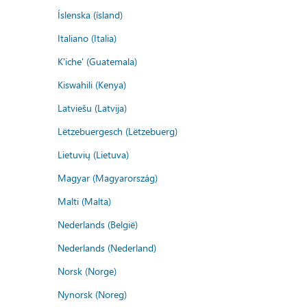
Íslenska (ísland)
Italiano (Italia)
K'iche' (Guatemala)
Kiswahili (Kenya)
Latviešu (Latvija)
Lëtzebuergesch (Lëtzebuerg)
Lietuvių (Lietuva)
Magyar (Magyarország)
Malti (Malta)
Nederlands (België)
Nederlands (Nederland)
Norsk (Norge)
Nynorsk (Noreg)