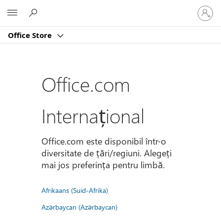
Conectaț
Microsoft
vă
la
Office Store
contul
dvs.
Office.com
Internațional
Office.com este disponibil într-o
diversitate de țări/regiuni. Alegeți
mai jos preferința pentru limbă.
Afrikaans (Suid-Afrika)
Azərbaycan (Azərbaycan)