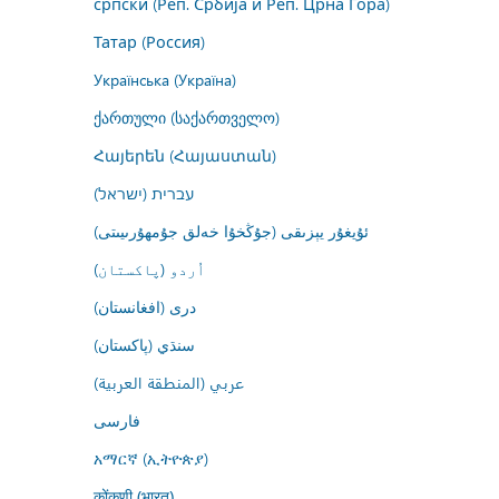
српски (Реп. Србија и Реп. Црна Гора)
Татар (Россия)
Українська (Україна)
ქართული (საქართველო)
Հայերեն (Հայաստան)
עברית (ישראל)
ئۇيغۇر يېزىقى (جۇڭخۇا خەلق جۇمھۇرىيىتى)
اُردو (پاکستان)
درى (افغانستان)
سنڌي (پاکستان)
عربي (المنطقة العربية)
فارسى
አማርኛ (ኢትዮጵያ)
कोंकणी (भारत)