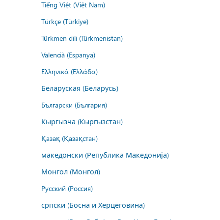
Tiếng Việt (Việt Nam)
Türkçe (Türkiye)
Türkmen dili (Türkmenistan)
Valencià (Espanya)
Ελληνικά (Ελλάδα)
Беларуская (Беларусь)
Български (България)
Кыргызча (Кыргызстан)
Қазақ (Қазақстан)
македонски (Република Македонија)
Монгол (Монгол)
Русский (Россия)
српски (Босна и Херцеговина)