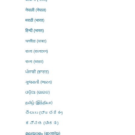
नेपाली (नेपाल)
मराठी (भारत)
हिन्दी (भारत)
অসমীয়া (ভাৰত)
বাংলা (বাংলাদেশ)
বাংলা (ভারত)
ਪੰਜਾਬੀ (ਭਾਰਤ)
ગુજરાતી (ભારત)
ଓଡ଼ିଆ (ଭାରତ)
தமிழ் (இந்தியா)
తెలుగు (భారతదేశం)
ಕನ್ನಡ (ಭಾರತ)
മലയാളം (ഇന്ത്യ)