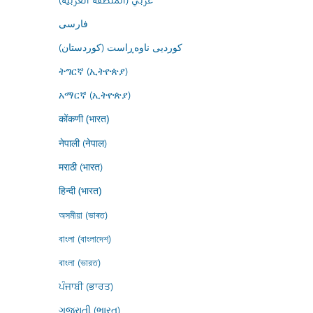
فارسى
کوردیی ناوەڕاست (کوردستان)
ትግርኛ (ኢትዮጵያ)
አማርኛ (ኢትዮጵያ)
कोंकणी (भारत)
नेपाली (नेपाल)
मराठी (भारत)
हिन्दी (भारत)
অসমীয়া (ভাৰত)
বাংলা (বাংলাদেশ)
বাংলা (ভারত)
ਪੰਜਾਬੀ (ਭਾਰਤ)
ગુજરાતી (ભારત)