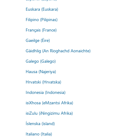
Euskara (Euskara)
Filipino (Pilipinas)
Français (France)
Gaeilge (Éire)
Gàidhlig (An Rìoghachd Aonaichte)
Galego (Galego)
Hausa (Najeriya)
Hrvatski (Hrvatska)
Indonesia (Indonesia)
isiXhosa (eMzantsi Afrika)
isiZulu (iNingizimu Afrika)
Íslenska (ísland)
Italiano (Italia)