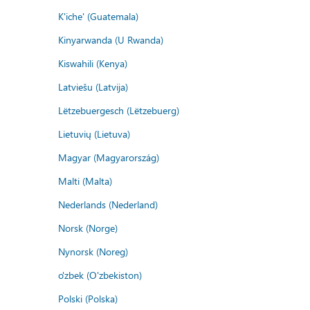
K'iche' (Guatemala)
Kinyarwanda (U Rwanda)
Kiswahili (Kenya)
Latviešu (Latvija)
Lëtzebuergesch (Lëtzebuerg)
Lietuvių (Lietuva)
Magyar (Magyarország)
Malti (Malta)
Nederlands (Nederland)
Norsk (Norge)
Nynorsk (Noreg)
o'zbek (O'zbekiston)
Polski (Polska)