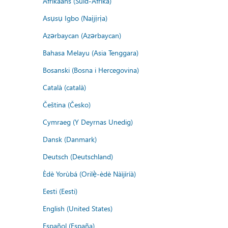
Afrikaans (Suid-Afrika)
Asụsụ Igbo (Naịjịrịa)
Azərbaycan (Azərbaycan)
Bahasa Melayu (Asia Tenggara)
Bosanski (Bosna i Hercegovina)
Català (català)
Čeština (Česko)
Cymraeg (Y Deyrnas Unedig)
Dansk (Danmark)
Deutsch (Deutschland)
Èdè Yorùbá (Orilẹ̀-èdè Nàìjíríà)
Eesti (Eesti)
English (United States)
Español (España)