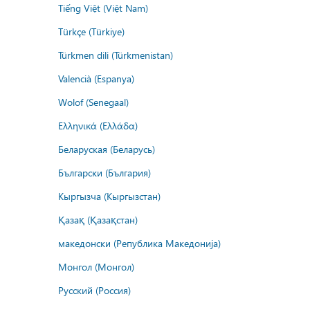
Tiếng Việt (Việt Nam)
Türkçe (Türkiye)
Türkmen dili (Türkmenistan)
Valencià (Espanya)
Wolof (Senegaal)
Ελληνικά (Ελλάδα)
Беларуская (Беларусь)
Български (България)
Кыргызча (Кыргызстан)
Қазақ (Қазақстан)
македонски (Република Македонија)
Монгол (Монгол)
Русский (Россия)