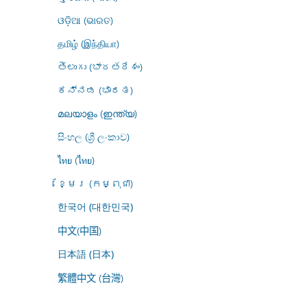
ଓଡ଼ିଆ (ଭାରତ)
தமிழ் (இந்தியா)
తెలుగు (భారతదేశం)
ಕನ್ನಡ (ಭಾರತ)
മലയാളം (ഇന്ത്യ)
සිංහල (ශ්‍රී ලංකාව)
ไทย (ไทย)
ខ្មែរ (កម្ពុជា)
한국어 (대한민국)
中文(中国)
日本語 (日本)
繁體中文 (台灣)