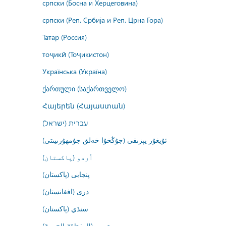
српски (Босна и Херцеговина)
српски (Реп. Србија и Реп. Црна Гора)
Татар (Россия)
тоҷикӣ (Тоҷикистон)
Українська (Україна)
ქართული (საქართველო)
Հայերեն (Հայաստան)
עברית (ישראל)
ئۇيغۇر يېزىقى (جۇڭخۇا خەلق جۇمھۇرىيىتى)
اُردو (پاکستان)
پنجابی (پاکستان)
درى (افغانستان)
سنڌي (پاکستان)
عربي (المنطقة العربية)