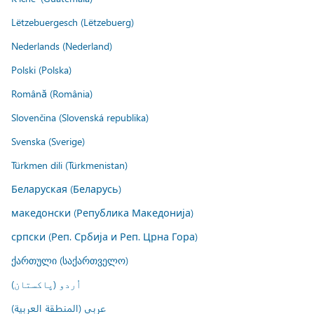
Lëtzebuergesch (Lëtzebuerg)
Nederlands (Nederland)
Polski (Polska)
Română (România)
Slovenčina (Slovenská republika)
Svenska (Sverige)
Türkmen dili (Türkmenistan)
Беларуская (Беларусь)
македонски (Република Македонија)
српски (Реп. Србија и Реп. Црна Гора)
ქართული (საქართველო)
اُردو (پاکستان)
عربي (المنطقة العربية)