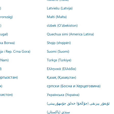
)
Latviešu (Latvija)
rország)
Malti (Malta)
)
o'zbek (O'zbekiston)
ugal)
Quechua simi (America Latina)
ika Borwa)
Shqip (shqipëri)
ija i Rep. Crna Gora)
Suomi (Suomi)
t Nam)
Türkçe (Türkiye)
)
Ελληνικά (Ελλάδα)
ргызстан)
Қазақ (Қазақстан)
я)
српски (Босна и Херцеговина)
кистон)
Українська (Україна)
ئۇيغۇر يېزىقى (جۇڭخۇا خەلق جۇمھۇرىيىتى)
سنڌي (پاکستان)