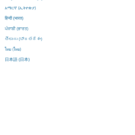
አማርኛ (ኢትዮጵያ)
हिन्दी (भारत)
ਪੰਜਾਬੀ (ਭਾਰਤ)
తెలుగు (భారతదేశం)
ไทย (ไทย)
日本語 (日本)