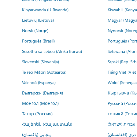
Kinyarwanda (U Rwanda)
Kiswahili (Kenya
Lietuvių (Lietuva)
Magyar (Magya
Norsk (Norge)
Nynorsk (Noreg
Português (Brasil)
Português (Port
Sesotho sa Leboa (Afrika Borwa)
Setswana (Afor
Slovenski (Slovenija)
Srpski (Rep. Srb
Te reo Māori (Aotearoa)
Tiếng Việt (Việ
Valencià (Espanya)
Wolof (Senegaal
Български (България)
Кыргызча (Кы
Монгол (Монгол)
Русский (Росси
Татар (Россия)
тоҷикӣ (Тоҷи
Հայերեն (Հայաստան)
עברית (ישראל)
درى (افغانستان)
پنجابی (پاکستان)