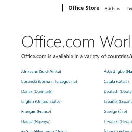
Microsoft
Office Store
Add-ins
Te
Office.com Wor
Office.com is available in a variety of countri
Afrikaans (Suid-Afrika)
Asụsụ Igbo (Naị
Bosanski (Bosna i Hercegovina)
Català (català)
Dansk (Danmark)
Deutsch (Deuts
English (United States)
Español (España
Français (France)
Gaeilge (Éire)
Hausa (Najeriya)
Hrvatski (Hrvat
isiZulu (iNingizimu Afrika)
Íslenska (ísland)