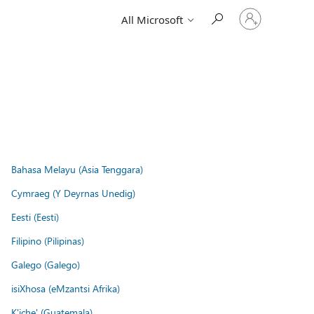
Sign
All Microsoft
in
to
your
account
Bahasa Melayu (Asia Tenggara)
Cymraeg (Y Deyrnas Unedig)
Eesti (Eesti)
Filipino (Pilipinas)
Galego (Galego)
isiXhosa (eMzantsi Afrika)
K'iche' (Guatemala)