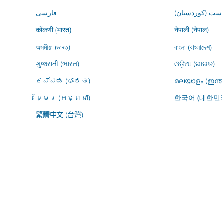
ڕاست (کوردستان
فارسى
नेपाली (नेपाल)
कोंकणी (भारत)
অসমীয়া (ভাৰত)
বাংলা (বাংলাদেশ)
ગુજરાતી (ભારત)
ଓଡ଼ିଆ (ଭାରତ)
ಕನ್ನಡ (ಭಾರತ)
മലയാളം (ഇന്ത
ខ្មែរ (កម្ពុជា)
한국어 (대한민
繁體中文 (台灣)