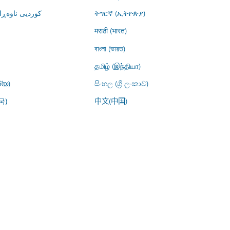
کوردیی ناوە)
ትግርኛ (ኢትዮጵያ)
मराठी (भारत)
বাংলা (ভারত)
தமிழ் (இந்தியா)
്യ)
සිංහල (ශ්‍රී ලංකාව)
中文(中国)
국)