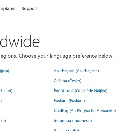
mplates
Support
ldwide
es/regions. Choose your language preference below.
jịrịa)
Azərbaycan (Azərbaycan)
Čeština (Česko)
chland)
Èdè Yorùbá (Orilẹ̀-èdè Nàìjíríà)
)
Euskara (Euskara)
Gàidhlig (An Rìoghachd Aonaichte)
ska)
Indonesia (Indonesia)
Italiano (Italia)