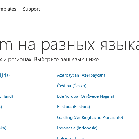
mplates
Support
om на разных язык
х и регионах. Выберите ваш язык ниже.
jịrịa)
Azərbaycan (Azərbaycan)
Čeština (Česko)
chland)
Èdè Yorùbá (Orilẹ̀-èdè Nàìjíríà)
)
Euskara (Euskara)
Gàidhlig (An Rìoghachd Aonaichte)
ska)
Indonesia (Indonesia)
Italiano (Italia)