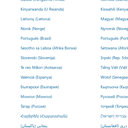
Kinyarwanda (U Rwanda)
Kiswahili (Kenya
Lietuvių (Lietuva)
Magyar (Magya
Norsk (Norge)
Nynorsk (Noreg
Português (Brasil)
Português (Port
Sesotho sa Leboa (Afrika Borwa)
Setswana (Afor
Slovenski (Slovenija)
Srpski (Rep. Srb
Te reo Māori (Aotearoa)
Tiếng Việt (Việ
Valencià (Espanya)
Wolof (Senegaal
Български (България)
Кыргызча (Кыр
Монгол (Монгол)
Русский (Росси
Татар (Россия)
тоҷикӣ (Тоҷик
Հայերեն (Հայաստան)
עברית (ישראל)
درى (افغانستان)
پنجابی (پاکستان)