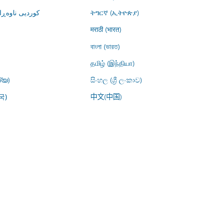
کوردیی ناوە)
ትግርኛ (ኢትዮጵያ)
मराठी (भारत)
বাংলা (ভারত)
தமிழ் (இந்தியா)
്യ)
සිංහල (ශ්‍රී ලංකාව)
中文(中国)
국)