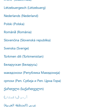
Lëtzebuergesch (Lëtzebuerg)
Nederlands (Nederland)
Polski (Polska)
Română (România)
Slovenčina (Slovenská republika)
Svenska (Sverige)
Türkmen dili (Türkmenistan)
Беларуская (Беларусь)
македонски (Република Македонија)
српски (Реп. Србија и Реп. Црна Гора)
ქართული (საქართველო)
اُردو (پاکستان)
عربي (المنطقة العربية)