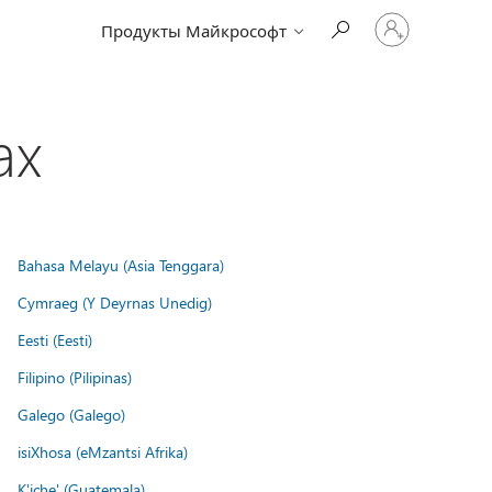
Войдите
Продукты Майкрософт
в
учетную
запись
ах
Bahasa Melayu (Asia Tenggara)
Cymraeg (Y Deyrnas Unedig)
Eesti (Eesti)
Filipino (Pilipinas)
Galego (Galego)
isiXhosa (eMzantsi Afrika)
K'iche' (Guatemala)