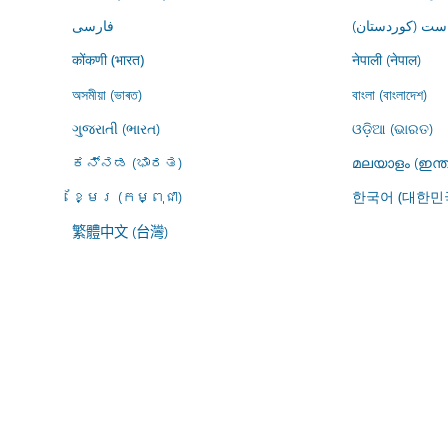
ڕاست (کوردستان
فارسى
नेपाली (नेपाल)
कोंकणी (भारत)
অসমীয়া (ভাৰত)
বাংলা (বাংলাদেশ)
ગુજરાતી (ભારત)
ଓଡ଼ିଆ (ଭାରତ)
ಕನ್ನಡ (ಭಾರತ)
മലയാളം (ഇന്ത
ខ្មែរ (កម្ពុជា)
한국어 (대한민
繁體中文 (台灣)