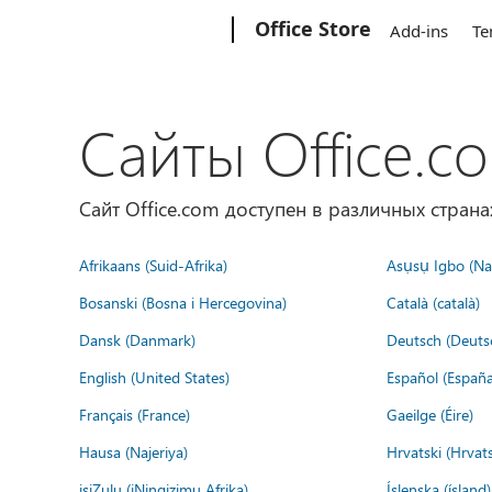
Microsoft
Office Store
Add-ins
Te
Сайты Office.c
Сайт Office.com доступен в различных страна
Afrikaans (Suid-Afrika)
Asụsụ Igbo (Naị
Bosanski (Bosna i Hercegovina)
Català (català)
Dansk (Danmark)
Deutsch (Deuts
English (United States)
Español (España
Français (France)
Gaeilge (Éire)
Hausa (Najeriya)
Hrvatski (Hrvat
isiZulu (iNingizimu Afrika)
Íslenska (ísland)