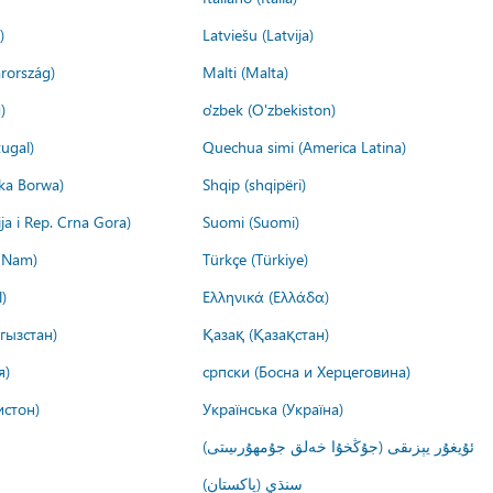
)
Latviešu (Latvija)
rország)
Malti (Malta)
)
o'zbek (O'zbekiston)
ugal)
Quechua simi (America Latina)
ika Borwa)
Shqip (shqipëri)
ija i Rep. Crna Gora)
Suomi (Suomi)
t Nam)
Türkçe (Türkiye)
)
Ελληνικά (Ελλάδα)
гызстан)
Қазақ (Қазақстан)
я)
српски (Босна и Херцеговина)
истон)
Українська (Україна)
ئۇيغۇر يېزىقى (جۇڭخۇا خەلق جۇمھۇرىيىتى)
سنڌي (پاکستان)