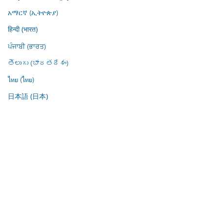
አማርኛ (ኢትዮጵያ)
हिन्दी (भारत)
ਪੰਜਾਬੀ (ਭਾਰਤ)
తెలుగు (భారతదేశం)
ไทย (ไทย)
日本語 (日本)