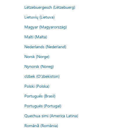
Lëtzebuergesch (Lëtzebuerg)
Lietuvių (Lietuva)
Magyar (Magyarország)
Malti (Malta)
Nederlands (Nederland)
Norsk (Norge)
Nynorsk (Noreg)
o'zbek (O'zbekiston)
Polski (Polska)
Português (Brasil)
Português (Portugal)
Quechua simi (America Latina)
Română (România)