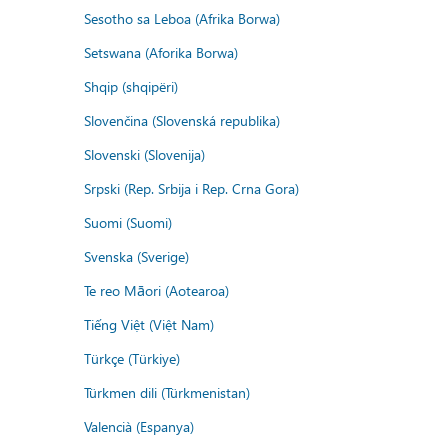
Sesotho sa Leboa (Afrika Borwa)
Setswana (Aforika Borwa)
Shqip (shqipëri)
Slovenčina (Slovenská republika)
Slovenski (Slovenija)
Srpski (Rep. Srbija i Rep. Crna Gora)
Suomi (Suomi)
Svenska (Sverige)
Te reo Māori (Aotearoa)
Tiếng Việt (Việt Nam)
Türkçe (Türkiye)
Türkmen dili (Türkmenistan)
Valencià (Espanya)