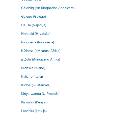
Gàidhlig (An Rìoghachd Aonaichte)
Galego (Galego)
Hausa (Najeriya)
Hrvatski (Hrvatska)
Indonesia (Indonesia)
isiXhosa (eMzantsi Afrika)
isiZulu (iNingizimu Afrika)
Íslenska (ísland)
Italiano (Italia)
K'iche' (Guatemala)
Kinyarwanda (U Rwanda)
Kiswahili (Kenya)
Latviešu (Latvija)