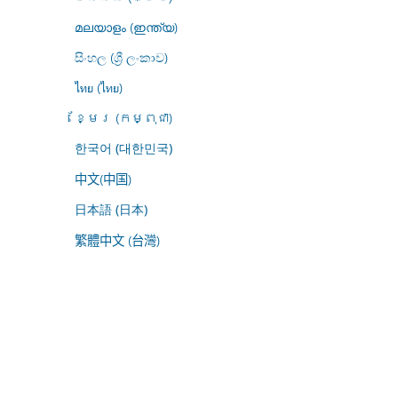
മലയാളം (ഇന്ത്യ)
සිංහල (ශ්‍රී ලංකාව)
ไทย (ไทย)
ខ្មែរ (កម្ពុជា)
한국어 (대한민국)
中文(中国)
日本語 (日本)
繁體中文 (台灣)