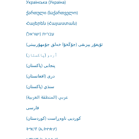
Українська (Україна)
ქართული (საქართველო)
Հայերեն (Հայաստան)
עברית (ישראל)
ئۇيغۇر يېزىقى (جۇڭخۇا خەلق جۇمھۇرىيىتى)
اُردو (پاکستان)
پنجابی (پاکستان)
درى (افغانستان)
سنڌي (پاکستان)
عربي (المنطقة العربية)
فارسى
کوردیی ناوەڕاست (کوردستان)
ትግርኛ (ኢትዮጵያ)