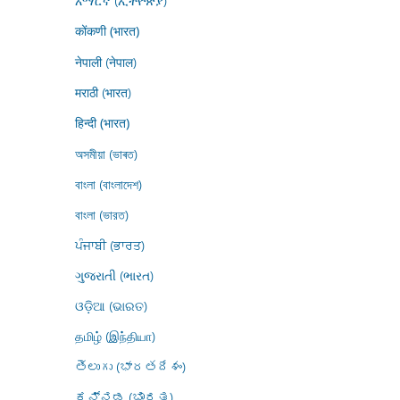
አማርኛ (ኢትዮጵያ)
कोंकणी (भारत)
नेपाली (नेपाल)
मराठी (भारत)
हिन्दी (भारत)
অসমীয়া (ভাৰত)
বাংলা (বাংলাদেশ)
বাংলা (ভারত)
ਪੰਜਾਬੀ (ਭਾਰਤ)
ગુજરાતી (ભારત)
ଓଡ଼ିଆ (ଭାରତ)
தமிழ் (இந்தியா)
తెలుగు (భారతదేశం)
ಕನ್ನಡ (ಭಾರತ)