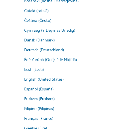
Bosanski (Bosna i Hercegovina)
Català (català)
Čeština (Česko)
Cymraeg (Y Deyrnas Unedig)
Dansk (Danmark)
Deutsch (Deutschland)
Èdè Yorùbá (Orilẹ̀-èdè Nàìjíríà)
Eesti (Eesti)
English (United States)
Español (España)
Euskara (Euskara)
Filipino (Pilipinas)
Français (France)
Gaeilge (Éire)