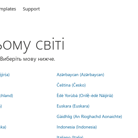
mplates
Support
ому світі
 Виберіть мову нижче.
jịrịa)
Azərbaycan (Azərbaycan)
Čeština (Česko)
chland)
Èdè Yorùbá (Orilẹ̀-èdè Nàìjíríà)
)
Euskara (Euskara)
Gàidhlig (An Rìoghachd Aonaichte)
ska)
Indonesia (Indonesia)
Italiano (Italia)