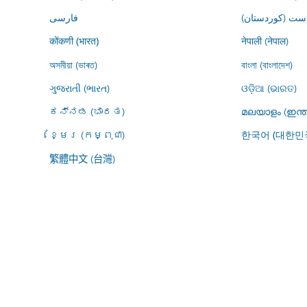
ڕاست (کوردستان
فارسى
नेपाली (नेपाल)
कोंकणी (भारत)
অসমীয়া (ভাৰত)
বাংলা (বাংলাদেশ)
ગુજરાતી (ભારત)
ଓଡ଼ିଆ (ଭାରତ)
ಕನ್ನಡ (ಭಾರತ)
മലയാളം (ഇന്ത
ខ្មែរ (កម្ពុជា)
한국어 (대한민
繁體中文 (台灣)