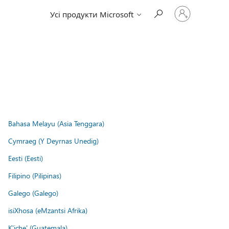
Увійдіть
Усі продукти Microsoft
у
свій
обліковий
запис
Bahasa Melayu (Asia Tenggara)
Cymraeg (Y Deyrnas Unedig)
Eesti (Eesti)
Filipino (Pilipinas)
Galego (Galego)
isiXhosa (eMzantsi Afrika)
K'iche' (Guatemala)