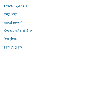
አማርኛ (ኢትዮጵያ)
हिन्दी (भारत)
ਪੰਜਾਬੀ (ਭਾਰਤ)
తెలుగు (భారతదేశం)
ไทย (ไทย)
日本語 (日本)