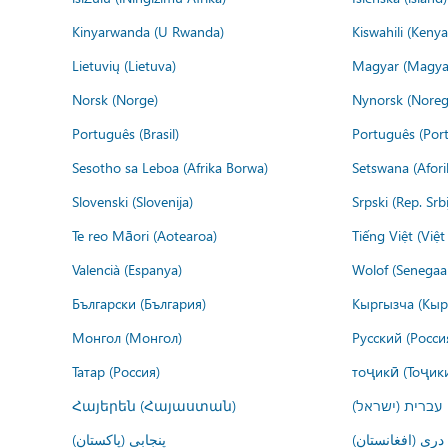
Kinyarwanda (U Rwanda)
Kiswahili (Kenya
Lietuvių (Lietuva)
Magyar (Magya
Norsk (Norge)
Nynorsk (Noreg
Português (Brasil)
Português (Port
Sesotho sa Leboa (Afrika Borwa)
Setswana (Afor
Slovenski (Slovenija)
Srpski (Rep. Srb
Te reo Māori (Aotearoa)
Tiếng Việt (Việ
Valencià (Espanya)
Wolof (Senegaal
Български (България)
Кыргызча (Кыр
Монгол (Монгол)
Русский (Росси
Татар (Россия)
тоҷикӣ (Тоҷик
Հայերեն (Հայաստան)
עברית (ישראל)
درى (افغانستان)
پنجابی (پاکستان)