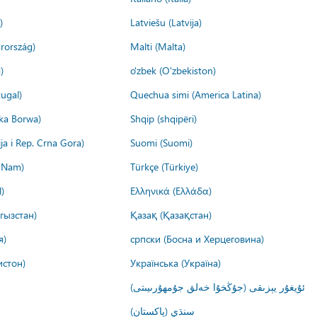
)
Latviešu (Latvija)
rország)
Malti (Malta)
)
o'zbek (O'zbekiston)
ugal)
Quechua simi (America Latina)
ika Borwa)
Shqip (shqipëri)
ija i Rep. Crna Gora)
Suomi (Suomi)
t Nam)
Türkçe (Türkiye)
)
Ελληνικά (Ελλάδα)
гызстан)
Қазақ (Қазақстан)
я)
српски (Босна и Херцеговина)
истон)
Українська (Україна)
ئۇيغۇر يېزىقى (جۇڭخۇا خەلق جۇمھۇرىيىتى)
سنڌي (پاکستان)