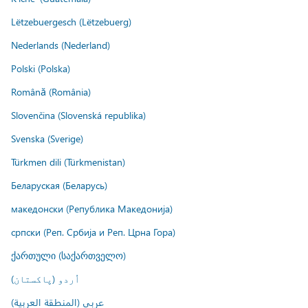
Lëtzebuergesch (Lëtzebuerg)
Nederlands (Nederland)
Polski (Polska)
Română (România)
Slovenčina (Slovenská republika)
Svenska (Sverige)
Türkmen dili (Türkmenistan)
Беларуская (Беларусь)
македонски (Република Македонија)
српски (Реп. Србија и Реп. Црна Гора)
ქართული (საქართველო)
اُردو (پاکستان)
عربي (المنطقة العربية)