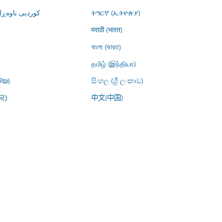
کوردیی ناوە)
ትግርኛ (ኢትዮጵያ)
मराठी (भारत)
বাংলা (ভারত)
தமிழ் (இந்தியா)
്യ)
සිංහල (ශ්‍රී ලංකාව)
中文(中国)
국)