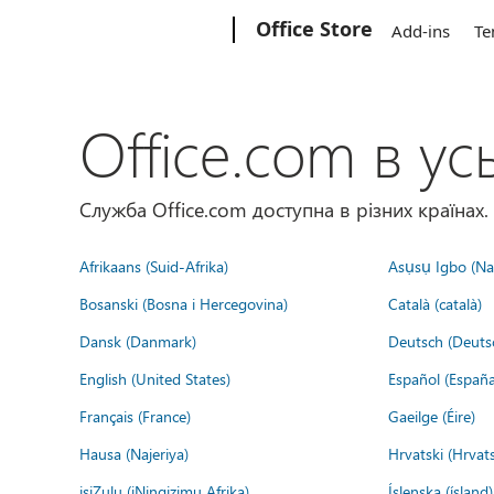
Microsoft
Office Store
Add-ins
Te
Office.com в усь
Служба Office.com доступна в різних країнах.
Afrikaans (Suid-Afrika)
Asụsụ Igbo (Naị
Bosanski (Bosna i Hercegovina)
Català (català)
Dansk (Danmark)
Deutsch (Deuts
English (United States)
Español (España
Français (France)
Gaeilge (Éire)
Hausa (Najeriya)
Hrvatski (Hrvat
isiZulu (iNingizimu Afrika)
Íslenska (ísland)