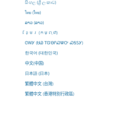
සිංහල (ශ්‍රී ලංකාව)
ไทย (ไทย)
ລາວ (ລາວ)
ខ្មែរ (កម្ពុជា)
ᏣᎳᎩ (ᏌᏊ ᎢᏳᎾᎵᏍᏔᏅ ᏍᎦᏚᎩ)
한국어 (대한민국)
中文(中国)
日本語 (日本)
繁體中文 (台灣)
繁體中文 (香港特別行政區)