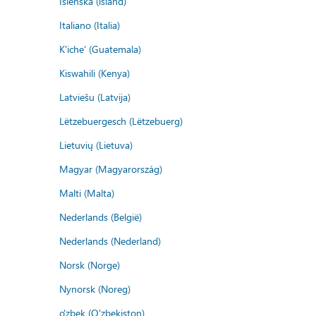
Íslenska (ísland)
Italiano (Italia)
K'iche' (Guatemala)
Kiswahili (Kenya)
Latviešu (Latvija)
Lëtzebuergesch (Lëtzebuerg)
Lietuvių (Lietuva)
Magyar (Magyarország)
Malti (Malta)
Nederlands (België)
Nederlands (Nederland)
Norsk (Norge)
Nynorsk (Noreg)
o'zbek (O'zbekiston)