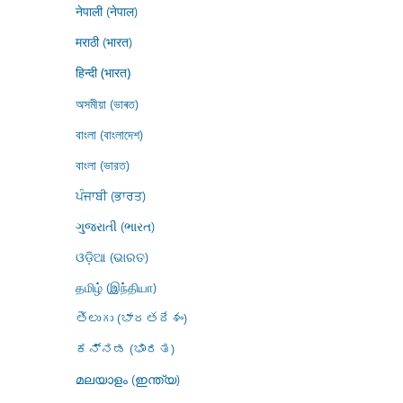
नेपाली (नेपाल)
मराठी (भारत)
हिन्दी (भारत)
অসমীয়া (ভাৰত)
বাংলা (বাংলাদেশ)
বাংলা (ভারত)
ਪੰਜਾਬੀ (ਭਾਰਤ)
ગુજરાતી (ભારત)
ଓଡ଼ିଆ (ଭାରତ)
தமிழ் (இந்தியா)
తెలుగు (భారతదేశం)
ಕನ್ನಡ (ಭಾರತ)
മലയാളം (ഇന്ത്യ)