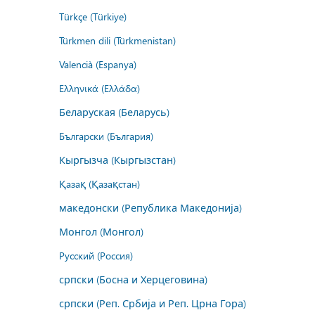
Türkçe (Türkiye)
Türkmen dili (Türkmenistan)
Valencià (Espanya)
Ελληνικά (Ελλάδα)
Беларуская (Беларусь)
Български (България)
Кыргызча (Кыргызстан)
Қазақ (Қазақстан)
македонски (Република Македонија)
Монгол (Монгол)
Русский (Россия)
српски (Босна и Херцеговина)
српски (Реп. Србија и Реп. Црна Гора)