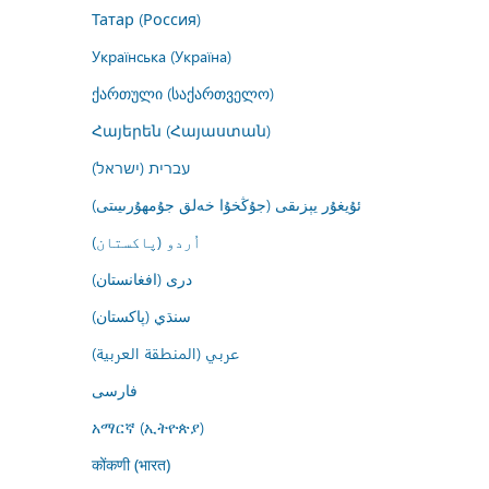
Татар (Россия)
Українська (Україна)
ქართული (საქართველო)
Հայերեն (Հայաստան)
עברית (ישראל)
ئۇيغۇر يېزىقى (جۇڭخۇا خەلق جۇمھۇرىيىتى)
اُردو (پاکستان)
درى (افغانستان)
سنڌي (پاکستان)
عربي (المنطقة العربية)
فارسى
አማርኛ (ኢትዮጵያ)
कोंकणी (भारत)